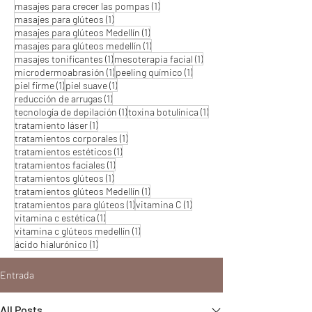
1 entrada
masajes para crecer las pompas
(1)
1 entrada
masajes para glúteos
(1)
1 entrada
masajes para glúteos Medellín
(1)
1 entrada
masajes para glúteos medellín
(1)
1 entrada
1 entrada
masajes tonificantes
(1)
mesoterapia facial
(1)
1 entrada
1 entrada
microdermoabrasión
(1)
peeling químico
(1)
1 entrada
1 entrada
piel firme
(1)
piel suave
(1)
1 entrada
reducción de arrugas
(1)
1 entrada
1 entrada
tecnología de depilación
(1)
toxina botulínica
(1)
1 entrada
tratamiento láser
(1)
1 entrada
tratamientos corporales
(1)
1 entrada
tratamientos estéticos
(1)
1 entrada
tratamientos faciales
(1)
1 entrada
tratamientos glúteos
(1)
1 entrada
tratamientos glúteos Medellín
(1)
1 entrada
1 entrada
tratamientos para glúteos
(1)
vitamina C
(1)
1 entrada
vitamina c estética
(1)
1 entrada
vitamina c glúteos medellín
(1)
1 entrada
ácido hialurónico
(1)
Entrada
All Posts