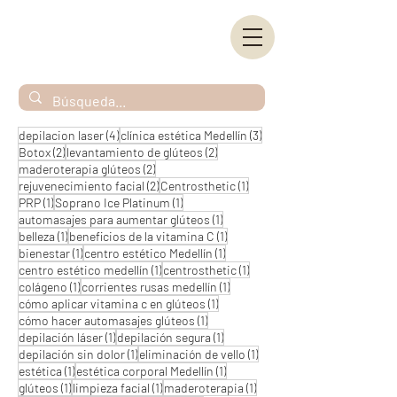
4 entradas
3 entradas
depilacion laser
(4)
clínica estética Medellín
(3)
2 entradas
2 entradas
Botox
(2)
levantamiento de glúteos
(2)
2 entradas
maderoterapia glúteos
(2)
2 entradas
1 entrada
rejuvenecimiento facial
(2)
Centrosthetic
(1)
1 entrada
1 entrada
PRP
(1)
Soprano Ice Platinum
(1)
1 entrada
automasajes para aumentar glúteos
(1)
1 entrada
1 entrada
belleza
(1)
beneficios de la vitamina C
(1)
1 entrada
1 entrada
bienestar
(1)
centro estético Medellín
(1)
1 entrada
1 entrada
centro estético medellín
(1)
centrosthetic
(1)
1 entrada
1 entrada
colágeno
(1)
corrientes rusas medellín
(1)
1 entrada
cómo aplicar vitamina c en glúteos
(1)
1 entrada
cómo hacer automasajes glúteos
(1)
1 entrada
1 entrada
depilación láser
(1)
depilación segura
(1)
1 entrada
1 entrada
depilación sin dolor
(1)
eliminación de vello
(1)
1 entrada
1 entrada
estética
(1)
estética corporal Medellín
(1)
1 entrada
1 entrada
1 entrada
glúteos
(1)
limpieza facial
(1)
maderoterapia
(1)