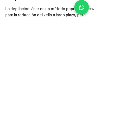
Mitos y Realidades de la
Depilación Láser
La depilación láser es un método popular y eficaz
para la reducción del vello a largo plazo, pero
existen muchos mitos que pueden generar co