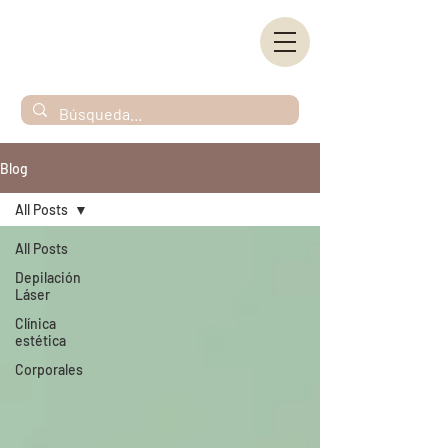
Blog
All Posts
All Posts
Depilación
Láser
Clínica
estética
Corporales