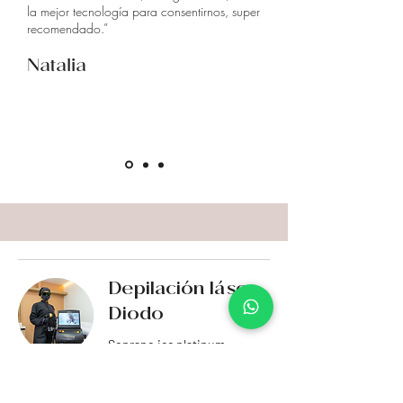
la mejor tecnología para consentirnos, super
recomendado.”
Natalia
Depilación láser
Diodo
Soprano ice platinum
Desde
Desde 70.000 COP
70.000
pesos
colombianos
Reservar ahora