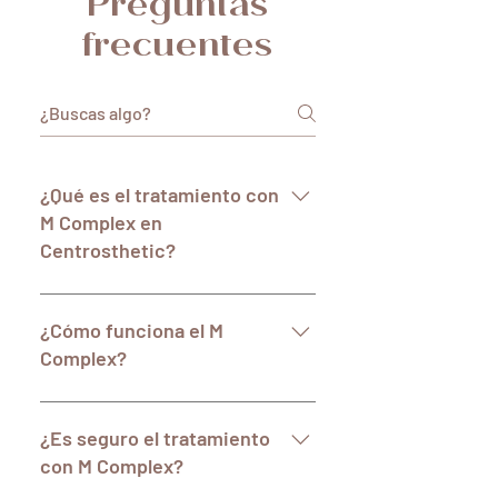
Preguntas
frecuentes
¿Qué es el tratamiento con
M Complex en
Centrosthetic?
El tratamiento con M Complex en 
Centrosthetic es un 
¿Cómo funciona el M
procedimiento especializado 
Complex?
diseñado para tonificar y reafirmar 
los músculos del glúteo utilizando 
El M Complex estimula la 
una fórmula avanzada de 
contracción y el crecimiento 
¿Es seguro el tratamiento
ingredientes activos y 
muscular en los glúteos, 
con M Complex?
bioestimulantes anabólicos.
promoviendo la síntesis de 