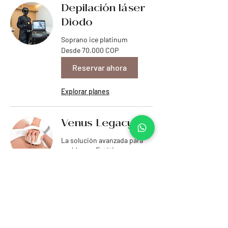
Depilación láser
Diodo
Soprano ice platinum
Desde
Desde 70.000 COP
70.000
pesos
colombianos
Reservar ahora
Explorar planes
Venus Legacy
La solución avanzada para
problemas Estéticos
Desde
Desde 80.000 COP
80.000
pesos
colombianos
Reservar ahora
Explorar planes