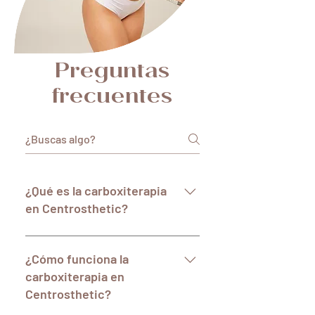
Preguntas
frecuentes
¿Qué es la carboxiterapia
en Centrosthetic?
La carboxiterapia en Centrosthetic 
es un tratamiento estético no 
¿Cómo funciona la
invasivo que utiliza inyecciones de 
carboxiterapia en
dióxido de carbono (CO2) para 
Centrosthetic?
mejorar la apariencia de la piel y 