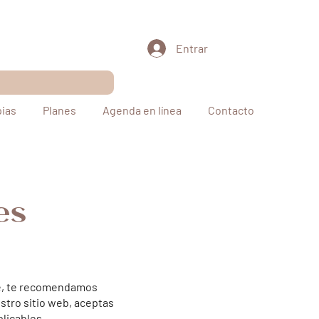
Entrar
pias
Planes
Agenda en línea
Contacto
es
ine, te recomendamos
stro sitio web, aceptas
plicables.