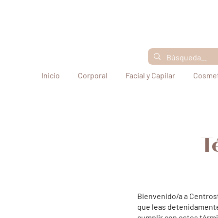
Inicio
Corporal
Facial y Capilar
Cosmet
T
Bienvenido/a a Centrost
que leas detenidamente 
cumplir con estos térmi