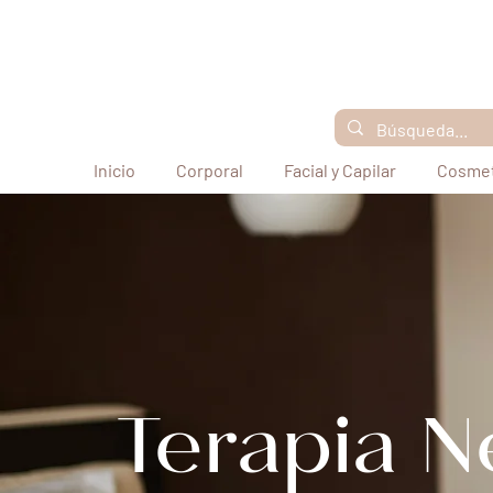
Inicio
Corporal
Facial y Capilar
Cosmet
Terapia N