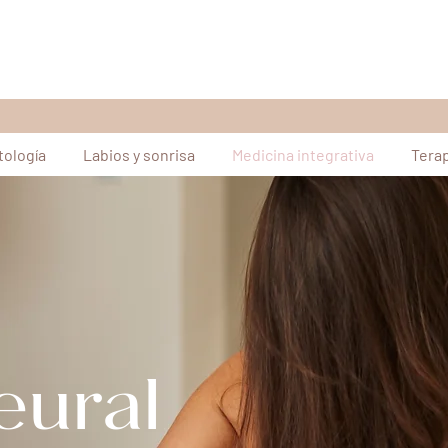
ología
Labios y sonrisa
Medicina integrativa
Tera
eural