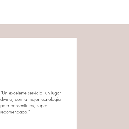
a gama de personas, pero puede haber algunas contraindicacione
mportante informar a tu profesional de la salud sobre cualquier
ando o cualquier preocupación específica antes de iniciar la t
“Un excelente servicio, un lugar
divino, con la mejor tecnología
para consentirnos, super
recomendado.”