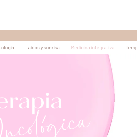
ología
Labios y sonrisa
Medicina integrativa
Tera
erapia
ncológica