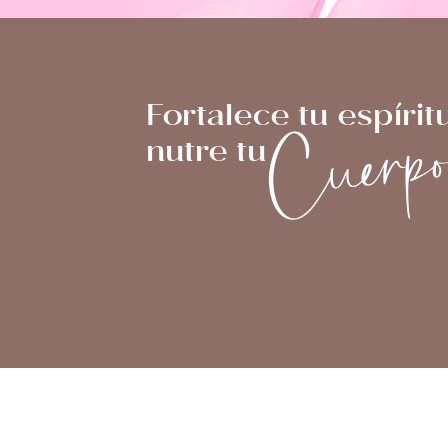
Cuerp
Fortalece tu espíritu
nutre tu