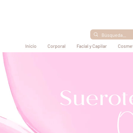
Inicio
Corporal
Facial y Capilar
Cosmet
Suerot
O