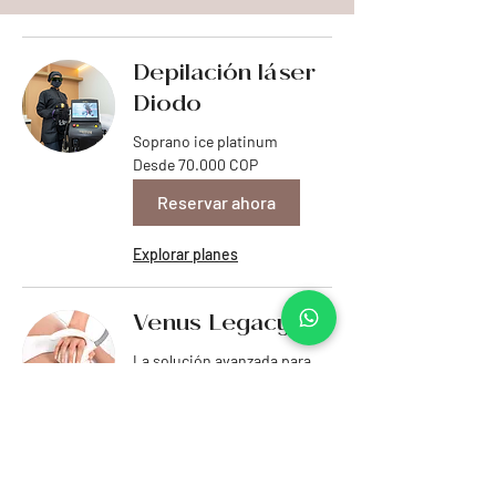
Depilación láser
Diodo
Soprano ice platinum
Desde
Desde 70.000 COP
70.000
pesos
colombianos
Reservar ahora
Explorar planes
Venus Legacy
La solución avanzada para
problemas Estéticos
Desde
Desde 80.000 COP
80.000
pesos
colombianos
Reservar ahora
Explorar planes