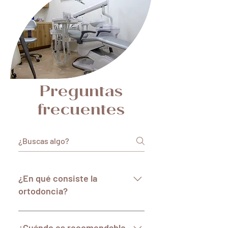
Preguntas
frecuentes
¿En qué consiste la
ortodoncia?
La ortodoncia es una especialidad
de la odontología que se encarga
¿Cuándo es recomendable