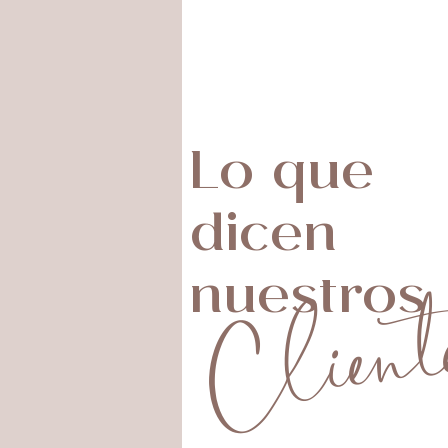
Lo que
dicen
Client
nuestros