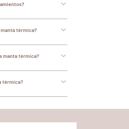
tamientos?
mientos según tus necesidades y
ir tus objetivos y opciones
e manta térmica?
de calor agradable y una ligera
periencia relajante y
la manta térmica?
cación para la manta térmica. Es
problema de salud, embarazo u
a térmica?
jetivos específicos. Sin embargo,
estar inmediatamente después de
 piel con el tiempo y las sesiones