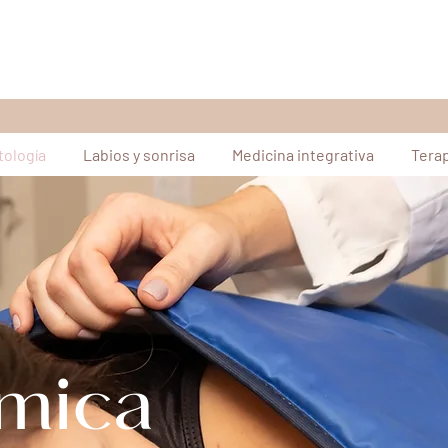
ología
Labios y sonrisa
Medicina integrativa
Tera
rmica