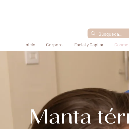
Inicio
Corporal
Facial y Capilar
Cosmet
Manta té