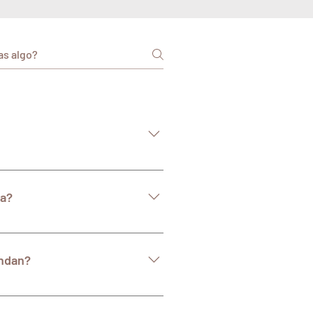
de seguridad avanzada. El
to para garantizar que la
ca?
ar según tus necesidades y
ración de 30 a 60 minutos.
endan?
n tus objetivos individuales y la
rindarte una recomendación más