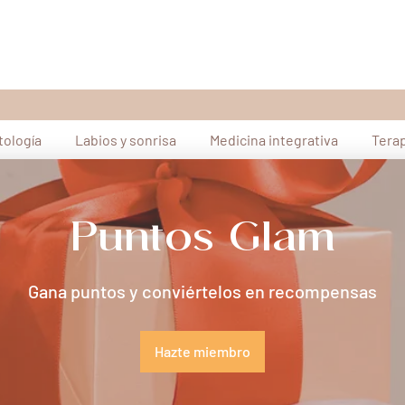
ología
Labios y sonrisa
Medicina integrativa
Tera
Puntos Glam
Gana puntos y conviértelos en recompensas
Hazte miembro