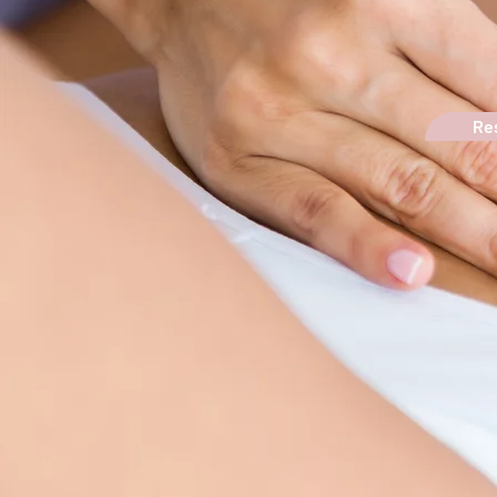
Corp
Res