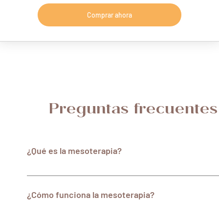
Comprar ahora
Preguntas frecuentes
¿Qué es la mesoterapia?
La mesoterapia es un tratamiento estético que consiste 
sustancias beneficiosas en la piel y tejido subcutáneo. E
¿Cómo funciona la mesoterapia?
minerales, aminoácidos, antioxidantes y ácido hialuróni