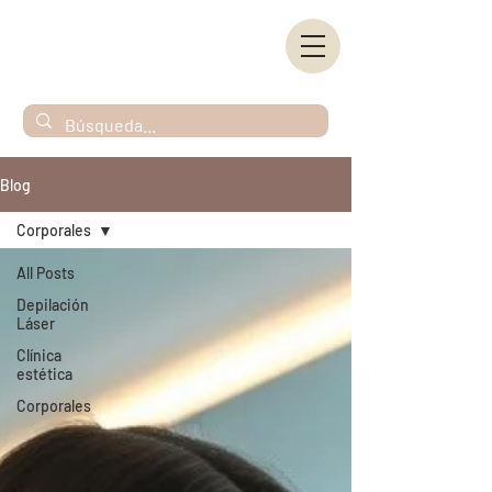
Blog
Corporales
All Posts
Depilación
Láser
Clínica
estética
Corporales