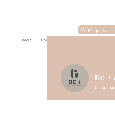
Inicio
Corporal
Facial y Capilar
Cosmet
Be +
0
seguidor