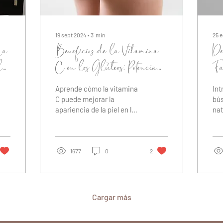
19 sept 2024
∙
3
min
25 
La
Beneficios de la Vitamina
De
la
C en los Glúteos: Potencia
Fa
la Belleza y Salud de
Ra
Aprende cómo la vitamina
Int
tu Piel
C puede mejorar la
bú
apariencia de la piel en los
nat
glúteos, ayudándote a lucir
mej
una piel más firme y
apa
saludable.
yog
1677
0
2
Cargar más