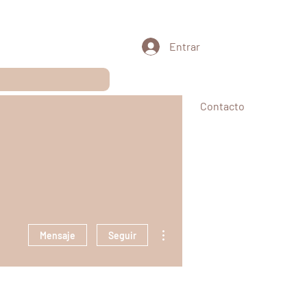
Entrar
pias
Planes
Agenda en línea
Contacto
Más acciones
Mensaje
Seguir