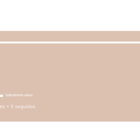
ología
Labios y sonrisa
Medicina integrativa
Tera
Administrador
es
0
seguidos