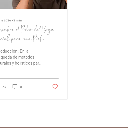
ene 2024
∙
2
min
scubre el Poder del Yoga
cial para una Piel
diante
roducción: En la
squeda de métodos
urales y holísticos para
orar nuestra
riencia y bienestar, el
a facial ha emergido...
34
0