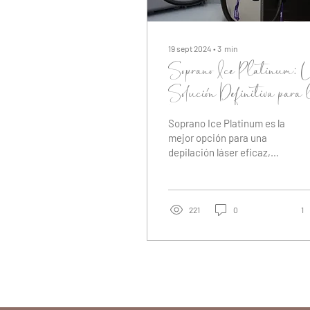
19 sept 2024
∙
3
min
Soprano Ice Platinum: 
Solución Definitiva para 
Depilación Láser
Soprano Ice Platinum es la
mejor opción para una
depilación láser eficaz,
segura y sin dolor.
¡Descubre cómo funciona
este innovador sistema
221
0
1