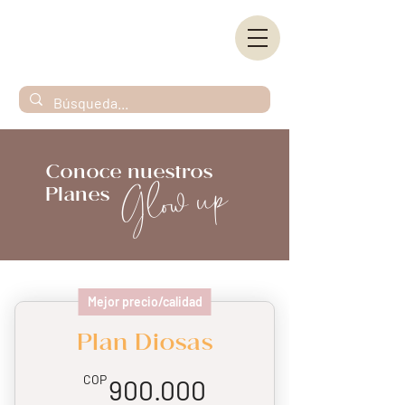
Conoce nuestros
Glow up
Planes
Mejor precio/calidad
Plan Diosas
900.000COP
COP
900.000