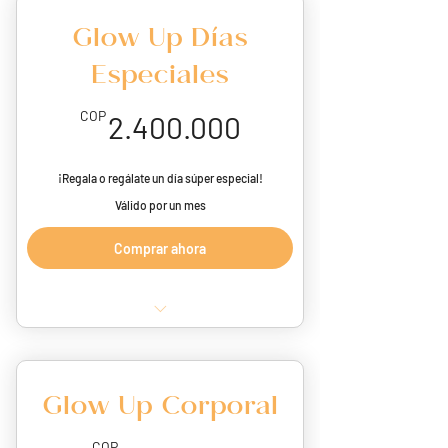
1 Terapia LED
Glow Up Días
1 Electro estimulación
Especiales
1 ML de Hidratación con ácido
hialurónico
2.400.000COP
COP
2.400.000
50 U de toxina botulínica
¡Regala o regálate un día súper especial!
Válido por un mes
Comprar ahora
1 Limpieza revitalizadora
1 Terapia LED
Glow Up Corporal
1 Electroestimulación
1 ML de Hidratación con ácido
COP