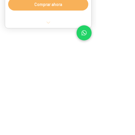
Comprar ahora
4 Sesiones de Venus Legacy
3 Sesiones de Cámara de bronceo
1 ML de ácido hialurónico
1 Hidratación de cuello, manos y pies
Sé tu mejor
2 Hilos tensores
versión
1 Corrientes rusas
1 Masaje relajante
1 Limpieza facial
1 Máscara LED
1 Plasma capilar