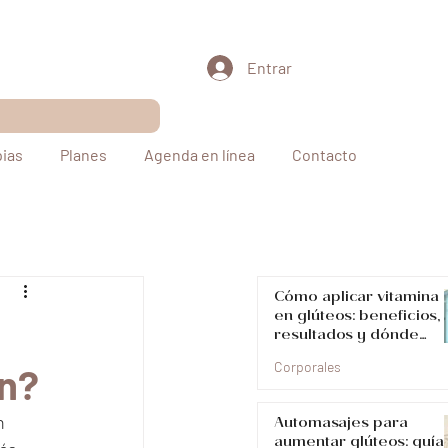
Entrar
pias
Planes
Agenda en línea
Contacto
Cómo aplicar vitamina 
en glúteos: beneficios,
resultados y dónde
hacerlo en Medellín
Corporales
ín?
Automasajes para
n 
aumentar glúteos: guía