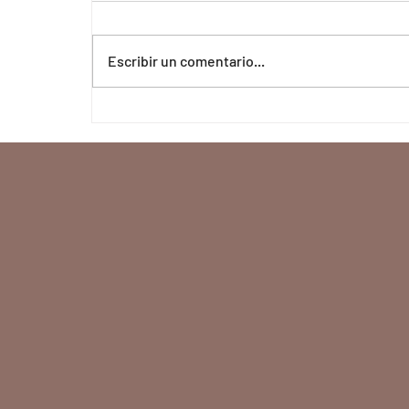
Escribir un comentario...
Masajes para Levantar
Glúteos: El Secreto Natural
para una Silueta Más
Tonificada