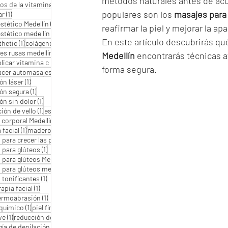
métodos naturales antes de acud
1 entrada
os de la vitamina C
(1)
populares son los 
masajes para
1 entrada
ar
(1)
1 entrada
stético Medellín
(1)
reafirmar la piel y mejorar la a
1 entrada
stético medellín
(1)
En este artículo descubrirás qu
1 entrada
1 entrada
thetic
(1)
colágeno
(1)
1 entrada
es rusas medellín
(1)
Medellín
 encontrarás técnicas a
1 entrada
licar vitamina c en glúteos
(1)
forma segura.
1 entrada
cer automasajes glúteos
(1)
1 entrada
ón láser
(1)
1 entrada
ión segura
(1)
1 entrada
ón sin dolor
(1)
1 entrada
1 entrada
ión de vello
(1)
estética
(1)
1 entrada
1 entrada
 corporal Medellín
(1)
glúteos
(1)
1 entrada
1 entrada
 facial
(1)
maderoterapia
(1)
1 entrada
 para crecer las pompas
(1)
1 entrada
 para glúteos
(1)
1 entrada
 para glúteos Medellín
(1)
1 entrada
 para glúteos medellín
(1)
1 entrada
 tonificantes
(1)
1 entrada
apia facial
(1)
1 entrada
ermoabrasión
(1)
1 entrada
1 entrada
 químico
(1)
piel firme
(1)
1 entrada
1 entrada
ve
(1)
reducción de arrugas
(1)
1 entrada
ía de depilación
(1)