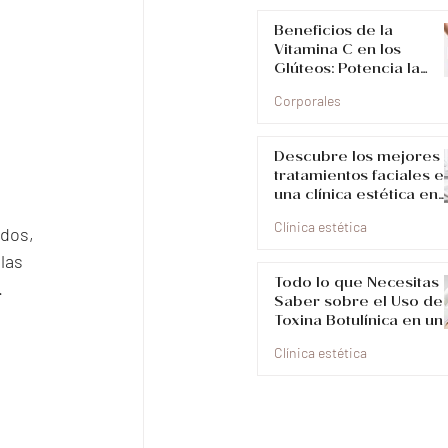
Beneficios de la
Vitamina C en los
Glúteos: Potencia la
Belleza y Salud de tu
Piel
Corporales
Descubre los mejores
tratamientos faciales e
una clínica estética en
Medellín
Clínica estética
dos, 
las 
Todo lo que Necesitas
.
Saber sobre el Uso de
Toxina Botulínica en un
Clínica Estética en
Medellín
Clínica estética