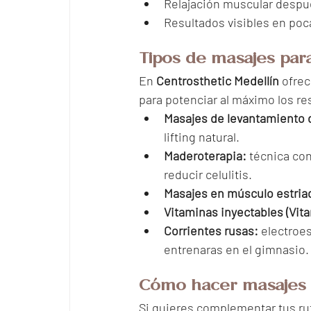
Relajación muscular despué
Resultados visibles en poc
Tipos de masajes par
En 
Centrosthetic Medellín
 ofre
para potenciar al máximo los re
Masajes de levantamiento 
lifting natural.
Maderoterapia:
 técnica co
reducir celulitis.
Masajes en músculo estria
Vitaminas inyectables (Vita
Corrientes rusas:
 electroe
entrenaras en el gimnasio.
Cómo hacer masajes 
Si quieres complementar tus ru