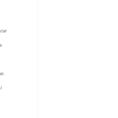
tar 
e 
 
ar.
i 