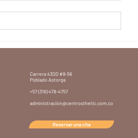
Beneficios de la Vitamina C
en los Glúteos: Potencia la
Belleza y Salud de tu Piel
Carrera 43DD #8-56
Poblado Astorga
+57 (316) 478-4757
administración@centrosthetic.com.co
Reservar una cita