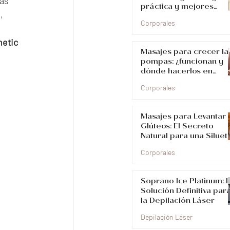
ás 
práctica y mejores
resultados
, 
Corporales
etic 
Masajes para crecer la
 
pompas: ¿funcionan y
dónde hacerlos en
Medellín?
Corporales
Masajes para Levantar
Glúteos: El Secreto
Natural para una Siluet
Más Tonificada
Corporales
Soprano Ice Platinum: 
Solución Definitiva par
la Depilación Láser
Depilación Láser