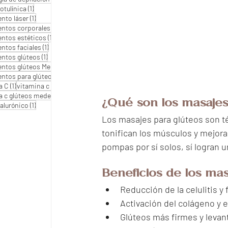
1 entrada
otulínica
(1)
1 entrada
ento láser
(1)
1 entrada
entos corporales
(1)
1 entrada
entos estéticos
(1)
1 entrada
entos faciales
(1)
1 entrada
entos glúteos
(1)
1 entrada
entos glúteos Medellín
(1)
1 entrada
entos para glúteos
(1)
1 entrada
1 entrada
a C
(1)
vitamina c estética
(1)
¿Qué son los masajes
1 entrada
a c glúteos medellín
(1)
1 entrada
ialurónico
(1)
Los masajes para glúteos son té
tonifican los músculos y mejora
pompas por sí solos, sí logran 
Beneficios de los mas
Reducción de la celulitis y 
Activación del colágeno y e
Glúteos más firmes y levan