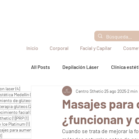
Inicio
Corporal
Facial y Capilar
Cosmet
All Posts
Depilación Láser
Clínica estét
4 entradas
on laser
(4)
Centro Sthetic
25 ago 2025
2 min 
3 entradas
2 entradas
estética Medellín
(3)
Botox
(2)
Masajes para 
2 entradas
miento de glúteos
(2)
2 entradas
erapia glúteos
(2)
2 entradas
ecimiento facial
(2)
¿funcionan y 
1 entrada
1 entrada
thetic
(1)
PRP
(1)
1 entrada
 Ice Platinum
(1)
1 entrada
ajes para aumentar glúteos
(1)
Cuando se trata de mejorar la 
1 entrada
1)