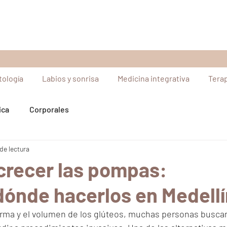
ología
Labios y sonrisa
Medicina integrativa
Tera
ica
Corporales
de lectura
crecer las pompas:
dónde hacerlos en Medell
forma y el volumen de los glúteos, muchas personas busca