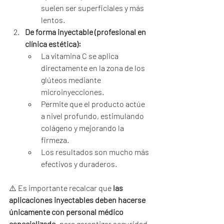
suelen ser superficiales y más 
lentos.
De forma inyectable (profesional en 
clínica estética):
La vitamina C se aplica 
directamente en la zona de los 
glúteos mediante 
microinyecciones.
Permite que el producto actúe 
a nivel profundo, estimulando 
colágeno y mejorando la 
firmeza.
Los resultados son mucho más 
efectivos y duraderos.
⚠️ Es importante recalcar que 
las 
aplicaciones inyectables deben hacerse 
únicamente con personal médico 
especializado
, para garantizar seguridad 