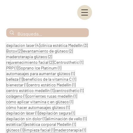
4 entradas
3 entradas
depilacion laser
(4)
clínica estética Medellín
(3)
2 entradas
2 entradas
Botox
(2)
levantamiento de glúteos
(2)
2 entradas
maderoterapia glúteos
(2)
2 entradas
1 entrada
rejuvenecimiento facial
(2)
Centrosthetic
(1)
1 entrada
1 entrada
PRP
(1)
Soprano Ice Platinum
(1)
1 entrada
automasajes para aumentar glúteos
(1)
1 entrada
1 entrada
belleza
(1)
beneficios de la vitamina C
(1)
1 entrada
1 entrada
bienestar
(1)
centro estético Medellín
(1)
1 entrada
1 entrada
centro estético medellín
(1)
centrosthetic
(1)
1 entrada
1 entrada
colágeno
(1)
corrientes rusas medellín
(1)
1 entrada
cómo aplicar vitamina c en glúteos
(1)
1 entrada
cómo hacer automasajes glúteos
(1)
1 entrada
1 entrada
depilación láser
(1)
depilación segura
(1)
1 entrada
1 entrada
depilación sin dolor
(1)
eliminación de vello
(1)
1 entrada
1 entrada
estética
(1)
estética corporal Medellín
(1)
1 entrada
1 entrada
1 entrada
glúteos
(1)
limpieza facial
(1)
maderoterapia
(1)