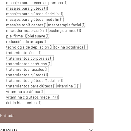
1 entrada
masajes para crecer las pompas
(1)
1 entrada
masajes para glúteos
(1)
1 entrada
masajes para glúteos Medellín
(1)
1 entrada
masajes para glúteos medellín
(1)
1 entrada
1 entrada
masajes tonificantes
(1)
mesoterapia facial
(1)
1 entrada
1 entrada
microdermoabrasión
(1)
peeling químico
(1)
1 entrada
1 entrada
piel firme
(1)
piel suave
(1)
1 entrada
reducción de arrugas
(1)
1 entrada
1 entrada
tecnología de depilación
(1)
toxina botulínica
(1)
1 entrada
tratamiento láser
(1)
1 entrada
tratamientos corporales
(1)
1 entrada
tratamientos estéticos
(1)
1 entrada
tratamientos faciales
(1)
1 entrada
tratamientos glúteos
(1)
1 entrada
tratamientos glúteos Medellín
(1)
1 entrada
1 entrada
tratamientos para glúteos
(1)
vitamina C
(1)
1 entrada
vitamina c estética
(1)
1 entrada
vitamina c glúteos medellín
(1)
1 entrada
ácido hialurónico
(1)
Entrada
All Posts