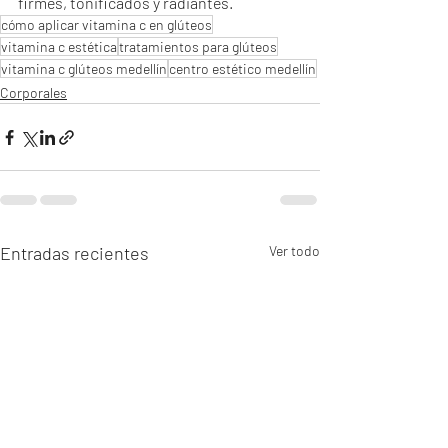
firmes, tonificados y radiantes.
cómo aplicar vitamina c en glúteos
vitamina c estética
tratamientos para glúteos
vitamina c glúteos medellín
centro estético medellín
Corporales
Entradas recientes
Ver todo