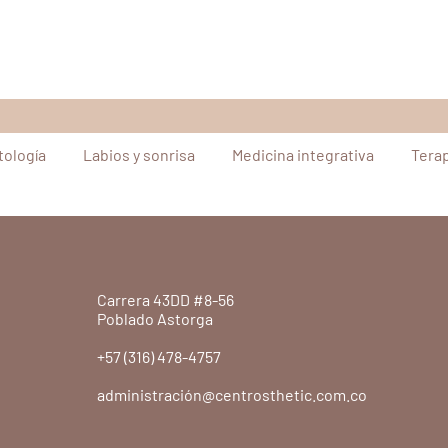
ología
Labios y sonrisa
Medicina integrativa
Tera
oductos
Carrera 43DD #8-56
Poblado Astorga
+57 (316) 478-4757
administración@centrosthetic.com.co