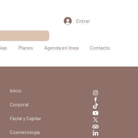
Entrar
pias
Planes
Agenda en línea
Contacto
Inicio
Corporal
Ordenar por:
Recomendados
Facial y Capilar
Cosmetología