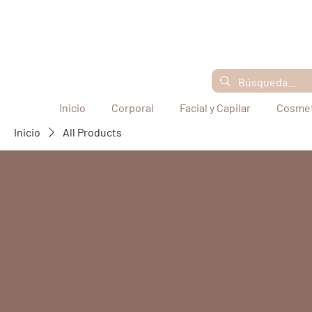
Inicio
Corporal
Facial y Capilar
Cosmet
Inicio
All Products
Todos los pr
Explorar por
Todos los productos
Rejuvenecimiento facial y
0 productos
capilar