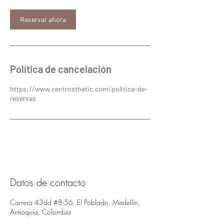
n
Reservar ahora
Política de cancelación
https://www.centrosthetic.com/politica-de-
reservas
Datos de contacto
Carrera 43dd #8-56, El Poblado, Medellin,
Antioquia, Colombia