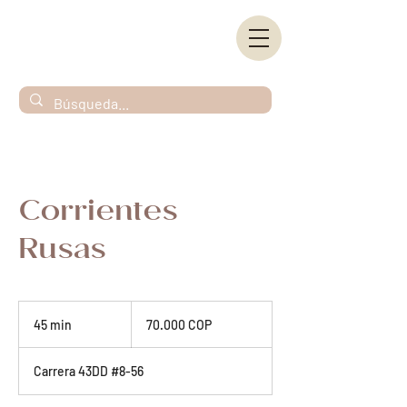
Corrientes
Rusas
70.000
pesos
45 min
4
70.000 COP
colombianos
5
Carrera 43DD #8-56
m
i