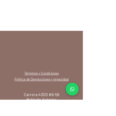
Términos y Condiciones
Política de Devoluciones y privacidad
Carrera 43DD #8-56
Poblado Astorga
+57 (316) 478-4757