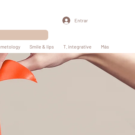
Entrar
metology
Smile & lips
T. integrative
Más