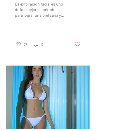
La exfoliación facial es uno
de los mejores métodos
para lograr una piel sana y
con mucha belleza. Forma
parte de los tratamientos
más...
37
0