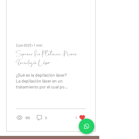
2 jun 2023
∙
1
min
Soprano Ice Platinum Nueva
Tecnología Láser
¿Qué es la depilación láser?
La depilación láser en un
tratamiento por el cual por
medio de emisiones de luz
debilita, ralentiza y evita...
165
0
1