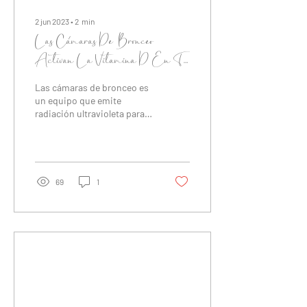
2 jun 2023
∙
2
min
Las Cámaras De Bronceo
Activan La Vitamina D En Tu
Piel
Las cámaras de bronceo es
un equipo que emite
radiación ultravioleta para
producir un bronceado. Su
uso también ayuda a la
activación de...
69
1