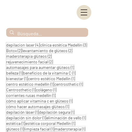
4 entradas
3 entradas
depilacion laser
(4)
clínica estética Medellín
(3)
2 entradas
2 entradas
Botox
(2)
levantamiento de glúteos
(2)
2 entradas
maderoterapia glúteos
(2)
2 entradas
rejuvenecimiento facial
(2)
1 entrada
automasajes para aumentar glúteos
(1)
1 entrada
1 entrada
belleza
(1)
beneficios de la vitamina C
(1)
1 entrada
1 entrada
bienestar
(1)
centro estético Medellín
(1)
1 entrada
1 entrada
centro estético medellín
(1)
centrosthetic
(1)
1 entrada
1 entrada
Centrosthetic
(1)
colágeno
(1)
1 entrada
corrientes rusas medellín
(1)
1 entrada
cómo aplicar vitamina c en glúteos
(1)
1 entrada
cómo hacer automasajes glúteos
(1)
1 entrada
1 entrada
depilación láser
(1)
depilación segura
(1)
1 entrada
1 entrada
depilación sin dolor
(1)
eliminación de vello
(1)
1 entrada
1 entrada
estética
(1)
estética corporal Medellín
(1)
1 entrada
1 entrada
1 entrada
glúteos
(1)
limpieza facial
(1)
maderoterapia
(1)