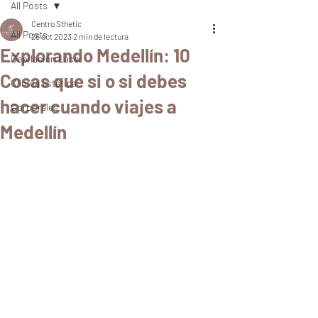
All Posts
Centro Sthetic
All Posts
26 oct 2023
2 min de lectura
Explorando Medellín: 10
Depilación Láser
Cosas que si o si debes
Clínica estética
hacer cuando viajes a
Corporales
Medellín