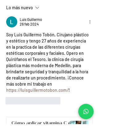
práctica y mejores
dónde hacerlos 
Lo más nuevo
resultados
Medellín?
Luis Guillermo
26 feb 2024
Soy Luis Guillermo Tobón, Cirujano plástico 
y estético y tengo 27 años de experiencia 
en la practica de las diferentes cirugías 
estéticas corporales y faciales. Opero en 
Quirófanos el Tesoro, la clínica de cirugía 
plástica más moderna de Medellín, para 
brindarte seguridad y tranquilidad a la hora 
de realizarte un procedimiento. ¡Conoce 
más sobre mi trabajo en 
https://luisguillermotobon.com/
!
Me gusta
Reaccionar
Cómo aplicar vitamina C en
glúteos: beneficios,
resultados y dónde