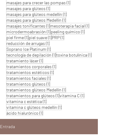
1 entrada
masajes para crecer las pompas
(1)
1 entrada
masajes para glúteos
(1)
1 entrada
masajes para glúteos medellín
(1)
1 entrada
masajes para glúteos Medellín
(1)
1 entrada
1 entrada
masajes tonificantes
(1)
mesoterapia facial
(1)
1 entrada
1 entrada
microdermoabrasión
(1)
peeling químico
(1)
1 entrada
1 entrada
1 entrada
piel firme
(1)
piel suave
(1)
PRP
(1)
1 entrada
reducción de arrugas
(1)
1 entrada
Soprano Ice Platinum
(1)
1 entrada
1 entrada
tecnología de depilación
(1)
toxina botulínica
(1)
1 entrada
tratamiento láser
(1)
1 entrada
tratamientos corporales
(1)
1 entrada
tratamientos estéticos
(1)
1 entrada
tratamientos faciales
(1)
1 entrada
tratamientos glúteos
(1)
1 entrada
tratamientos glúteos Medellín
(1)
1 entrada
1 entrada
tratamientos para glúteos
(1)
vitamina C
(1)
1 entrada
vitamina c estética
(1)
1 entrada
vitamina c glúteos medellín
(1)
1 entrada
ácido hialurónico
(1)
Entrada