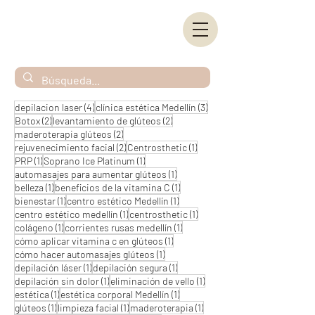
4 entradas
3 entradas
depilacion laser
(4)
clínica estética Medellín
(3)
2 entradas
2 entradas
Botox
(2)
levantamiento de glúteos
(2)
2 entradas
maderoterapia glúteos
(2)
2 entradas
1 entrada
rejuvenecimiento facial
(2)
Centrosthetic
(1)
1 entrada
1 entrada
PRP
(1)
Soprano Ice Platinum
(1)
1 entrada
automasajes para aumentar glúteos
(1)
1 entrada
1 entrada
belleza
(1)
beneficios de la vitamina C
(1)
1 entrada
1 entrada
bienestar
(1)
centro estético Medellín
(1)
1 entrada
1 entrada
centro estético medellín
(1)
centrosthetic
(1)
1 entrada
1 entrada
colágeno
(1)
corrientes rusas medellín
(1)
1 entrada
cómo aplicar vitamina c en glúteos
(1)
1 entrada
cómo hacer automasajes glúteos
(1)
1 entrada
1 entrada
depilación láser
(1)
depilación segura
(1)
1 entrada
1 entrada
depilación sin dolor
(1)
eliminación de vello
(1)
1 entrada
1 entrada
estética
(1)
estética corporal Medellín
(1)
1 entrada
1 entrada
1 entrada
glúteos
(1)
limpieza facial
(1)
maderoterapia
(1)