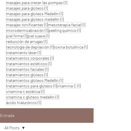
1 entrada
masajes para crecer las pompas
(1)
1 entrada
masajes para glúteos
(1)
1 entrada
masajes para glúteos Medellín
(1)
1 entrada
masajes para glúteos medellín
(1)
1 entrada
1 entrada
masajes tonificantes
(1)
mesoterapia facial
(1)
1 entrada
1 entrada
microdermoabrasión
(1)
peeling químico
(1)
1 entrada
1 entrada
piel firme
(1)
piel suave
(1)
1 entrada
reducción de arrugas
(1)
1 entrada
1 entrada
tecnología de depilación
(1)
toxina botulínica
(1)
1 entrada
tratamiento láser
(1)
1 entrada
tratamientos corporales
(1)
1 entrada
tratamientos estéticos
(1)
1 entrada
tratamientos faciales
(1)
1 entrada
tratamientos glúteos
(1)
1 entrada
tratamientos glúteos Medellín
(1)
1 entrada
1 entrada
tratamientos para glúteos
(1)
vitamina C
(1)
1 entrada
vitamina c estética
(1)
1 entrada
vitamina c glúteos medellín
(1)
1 entrada
ácido hialurónico
(1)
Entrada
All Posts