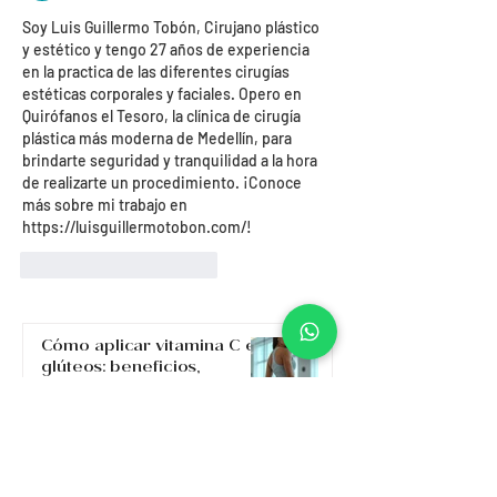
Soy Luis Guillermo Tobón, Cirujano plástico 
y estético y tengo 27 años de experiencia 
en la practica de las diferentes cirugías 
estéticas corporales y faciales. Opero en 
Quirófanos el Tesoro, la clínica de cirugía 
plástica más moderna de Medellín, para 
brindarte seguridad y tranquilidad a la hora 
de realizarte un procedimiento. ¡Conoce 
más sobre mi trabajo en 
https://luisguillermotobon.com/
!
Me gusta
Reaccionar
Cómo aplicar vitamina C en
glúteos: beneficios,
resultados y dónde
hacerlo en Medellín
Corporales
Automasajes para