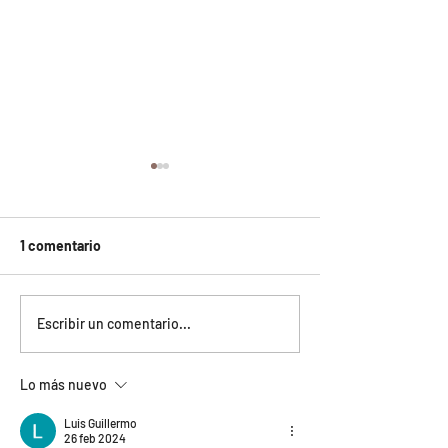
1 comentario
Automasajes para
Masajes para cre
Escribir un comentario...
aumentar glúteos: guía
pompas: ¿funci
práctica y mejores
dónde hacerlos 
Lo más nuevo
resultados
Medellín?
Luis Guillermo
26 feb 2024