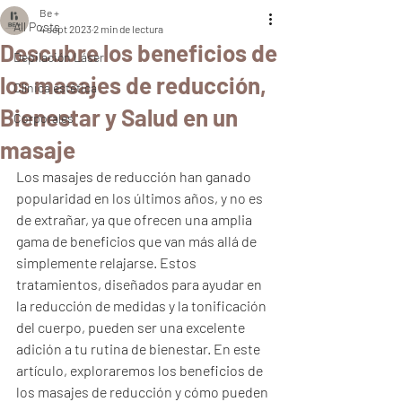
Be +
All Posts
4 sept 2023
2 min de lectura
Descubre los beneficios de
Depilación Láser
los masajes de reducción,
Clínica estética
Bienestar y Salud en un
Corporales
masaje
Los masajes de reducción han ganado 
popularidad en los últimos años, y no es 
de extrañar, ya que ofrecen una amplia 
gama de beneficios que van más allá de 
simplemente relajarse. Estos 
tratamientos, diseñados para ayudar en 
la reducción de medidas y la tonificación 
del cuerpo, pueden ser una excelente 
adición a tu rutina de bienestar. En este 
artículo, exploraremos los beneficios de 
los masajes de reducción y cómo pueden 