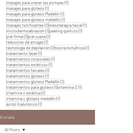
1 entrada
masajes para crecer las pompas
(1)
1 entrada
masajes para glúteos
(1)
1 entrada
masajes para glúteos Medellín
(1)
1 entrada
masajes para glúteos medellín
(1)
1 entrada
1 entrada
masajes tonificantes
(1)
mesoterapia facial
(1)
1 entrada
1 entrada
microdermoabrasión
(1)
peeling químico
(1)
1 entrada
1 entrada
piel firme
(1)
piel suave
(1)
1 entrada
reducción de arrugas
(1)
1 entrada
1 entrada
tecnología de depilación
(1)
toxina botulínica
(1)
1 entrada
tratamiento láser
(1)
1 entrada
tratamientos corporales
(1)
1 entrada
tratamientos estéticos
(1)
1 entrada
tratamientos faciales
(1)
1 entrada
tratamientos glúteos
(1)
1 entrada
tratamientos glúteos Medellín
(1)
1 entrada
1 entrada
tratamientos para glúteos
(1)
vitamina C
(1)
1 entrada
vitamina c estética
(1)
1 entrada
vitamina c glúteos medellín
(1)
1 entrada
ácido hialurónico
(1)
Entrada
All Posts