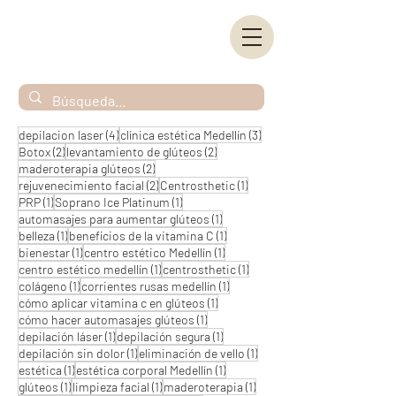
4 entradas
3 entradas
depilacion laser
(4)
clínica estética Medellín
(3)
2 entradas
2 entradas
Botox
(2)
levantamiento de glúteos
(2)
2 entradas
maderoterapia glúteos
(2)
2 entradas
1 entrada
rejuvenecimiento facial
(2)
Centrosthetic
(1)
1 entrada
1 entrada
PRP
(1)
Soprano Ice Platinum
(1)
1 entrada
automasajes para aumentar glúteos
(1)
1 entrada
1 entrada
belleza
(1)
beneficios de la vitamina C
(1)
1 entrada
1 entrada
bienestar
(1)
centro estético Medellín
(1)
1 entrada
1 entrada
centro estético medellín
(1)
centrosthetic
(1)
1 entrada
1 entrada
colágeno
(1)
corrientes rusas medellín
(1)
1 entrada
cómo aplicar vitamina c en glúteos
(1)
1 entrada
cómo hacer automasajes glúteos
(1)
1 entrada
1 entrada
depilación láser
(1)
depilación segura
(1)
1 entrada
1 entrada
depilación sin dolor
(1)
eliminación de vello
(1)
1 entrada
1 entrada
estética
(1)
estética corporal Medellín
(1)
1 entrada
1 entrada
1 entrada
glúteos
(1)
limpieza facial
(1)
maderoterapia
(1)