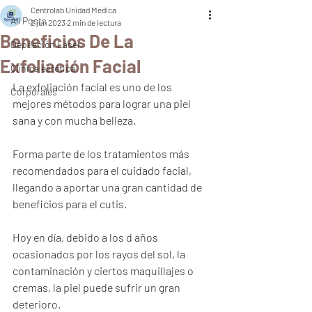
Centrolab Unidad Médica
All Posts
2 jun 2023
2 min de lectura
Beneficios De La
Depilación Láser
Exfoliación Facial
Clínica estética
La exfoliación facial es uno de los 
Corporales
mejores métodos para lograr una piel 
sana y con mucha belleza. 
Forma parte de los tratamientos más 
recomendados para el cuidado facial, 
llegando a aportar una gran cantidad de 
beneficios para el cutis. 
Hoy en día, debido a los d años 
ocasionados por los rayos del sol, la 
contaminación y ciertos maquillajes o 
cremas, la piel puede sufrir un gran 
deterioro.